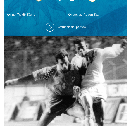
87'
Waldir Sáenz
29',56'
Ruben Sosa
Resumen del partido