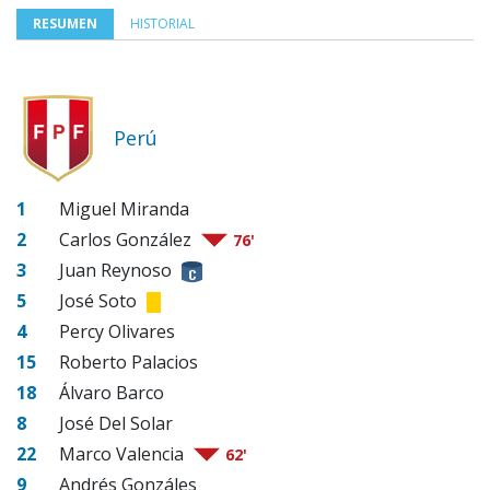
RESUMEN
HISTORIAL
Perú
1
Miguel Miranda
2
Carlos González
76'
3
Juan Reynoso
5
José Soto
4
Percy Olivares
15
Roberto Palacios
18
Álvaro Barco
8
José Del Solar
22
Marco Valencia
62'
9
Andrés Gonzáles