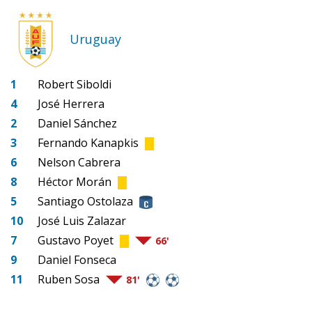
Uruguay
1
Robert Siboldi
4
José Herrera
2
Daniel Sánchez
3
Fernando Kanapkis
6
Nelson Cabrera
8
Héctor Morán
5
Santiago Ostolaza
10
José Luis Zalazar
7
Gustavo Poyet
66'
9
Daniel Fonseca
11
Ruben Sosa
81'