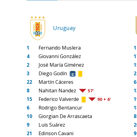
Uruguay
1
Fernando Muslera
1
4
Giovanni González
1
2
José María Giménez
1
3
Diego Godín
2
22
Martín Cáceres
6
8
Nahitan Nandez
1
57'
15
Federico Valverde
1
90 + 6'
6
Rodrigo Bentancur
1
10
Giorgian De Arrascaeta
8
9
Luis Suárez
2
21
Edinson Cavani
9