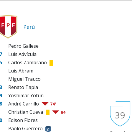
Perú
Pedro Gallese
7
Luis Advícula
5
Carlos Zambrano
Luis Abram
Miguel Trauco
3
Renato Tapia
9
Yoshimar Yotún
8
André Carrillo
74'
Christian Cueva
39
84'
0
Edison Flores
Paolo Guerrero