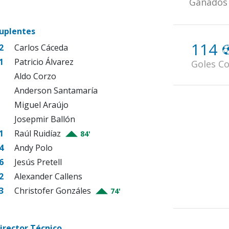
Ganados
uplentes
114
2
Carlos Cáceda
1
Patricio Álvarez
Goles Co
Aldo Corzo
Anderson Santamaría
Miguel Araújo
Josepmir Ballón
1
Raúl Ruidíaz
84'
4
Andy Polo
6
Jesús Pretell
2
Alexander Callens
3
Christofer Gonzáles
74'
irector Técnico