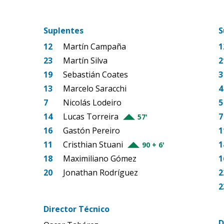
Suplentes
S
12
Martín Campaña
1
23
Martín Silva
2
19
Sebastián Coates
3
13
Marcelo Saracchi
4
7
Nicolás Lodeiro
5
14
Lucas Torreira
7
57'
16
Gastón Pereiro
1
11
Cristhian Stuani
1
90 + 6'
18
Maximiliano Gómez
1
20
Jonathan Rodríguez
2
2
Director Técnico
D