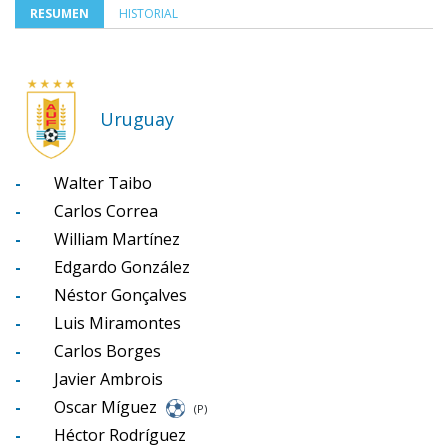
RESUMEN
HISTORIAL
Uruguay
-
Walter Taibo
-
Carlos Correa
-
William Martínez
-
Edgardo González
-
Néstor Gonçalves
-
Luis Miramontes
-
Carlos Borges
-
Javier Ambrois
-
Oscar Míguez
(P)
-
Héctor Rodríguez