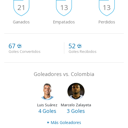
21
13
13
Ganados
Empatados
Perdidos
67
52
Goles Convertidos
Goles Recibidos
Goleadores vs. Colombia
Luis Suárez
Marcelo Zalayeta
4 Goles
3 Goles
+
Más Goleadores