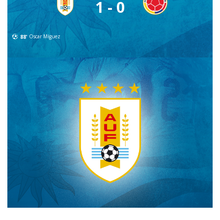
1 - 0
88'
Oscar Míguez