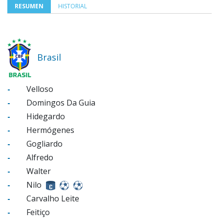
RESUMEN
HISTORIAL
Brasil
-
Velloso
-
Domingos Da Guia
-
Hidegardo
-
Hermógenes
-
Gogliardo
-
Alfredo
-
Walter
-
Nilo
-
Carvalho Leite
-
Feitiço