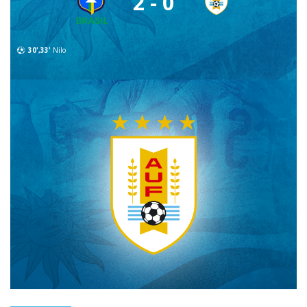
2 - 0
30',33'
Nilo