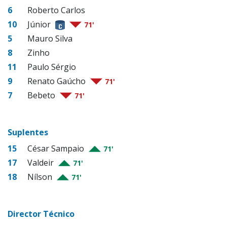
6
Roberto Carlos
10
Júnior
71'
5
Mauro Silva
8
Zinho
11
Paulo Sérgio
9
Renato Gaúcho
71'
7
Bebeto
71'
Suplentes
15
César Sampaio
71'
17
Valdeir
71'
18
Nílson
71'
Director Técnico