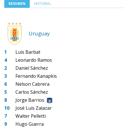
RESUMEN
HISTORIAL
Uruguay
1
Luis Barbat
4
Leonardo Ramos
2
Daniel Sánchez
3
Fernando Kanapkis
6
Nelson Cabrera
5
Carlos Sánchez
8
Jorge Barrios
10
José Luis Zalazar
7
Walter Pelletti
9
Hugo Guerra