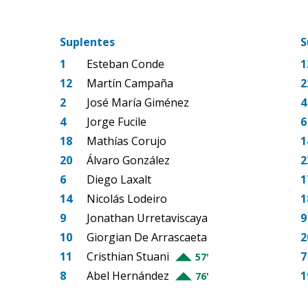
Suplentes
S
1
Esteban Conde
1
12
Martín Campaña
2
2
José María Giménez
4
4
Jorge Fucile
6
18
Mathías Corujo
1
20
Álvaro González
2
6
Diego Laxalt
1
14
Nicolás Lodeiro
1
9
Jonathan Urretaviscaya
9
10
Giorgian De Arrascaeta
2
11
Cristhian Stuani
7
57'
8
Abel Hernández
1
76'