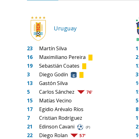
Uruguay
23
Martín Silva
1
16
Maximiliano Pereira
2
19
Sebastián Coates
1
3
Diego Godín
3
13
Gastón Silva
1
5
Carlos Sánchez
1
76'
15
Matías Vecino
5
17
Egidio Arévalo Ríos
8
7
Cristian Rodríguez
1
21
Edinson Cavani
2
(P)
22
Diego Rolan
1
57'