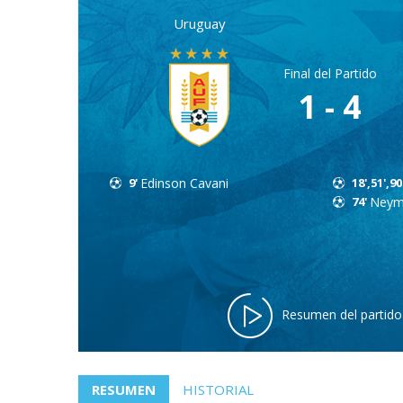
Uruguay
Final del Partido
1 - 4
9'
Edinson Cavani
18',51',90
74'
Neym
Resumen del partido
RESUMEN
HISTORIAL