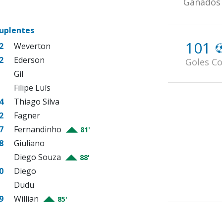
Ganados
uplentes
101
2
Weverton
2
Ederson
Goles Co
Gil
Filipe Luís
4
Thiago Silva
2
Fagner
7
Fernandinho
81'
8
Giuliano
Diego Souza
88'
0
Diego
Dudu
9
Willian
85'