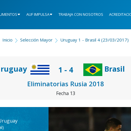
UMENTOS
AUF IMPULSA
TRABAJA CON NOSOTROS
ACREDITACI
Inicio
Selección Mayor
Uruguay 1 - Brasil 4 (23/03/2017)
ruguay
Brasil
1 - 4
Eliminatorias Rusia 2018
Fecha 13
 Uruguay
l)