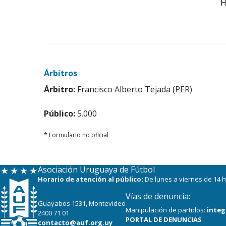
H
Árbitros
Árbitro:
Francisco Alberto Tejada (PER)
Público:
5.000
* Formulario no oficial
Asociación Uruguaya de Fútbol
Horario de atención al público:
De lunes a viernes de 14 h
Vías de denuncia:
Guayabos 1531, Montevideo
Manipulación de partidos:
integ
2400 71 01
PORTAL DE DENUNCIAS
contacto@auf.org.uy