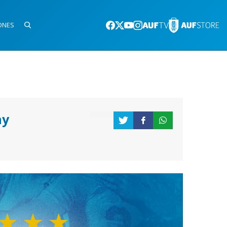
ONES
ay