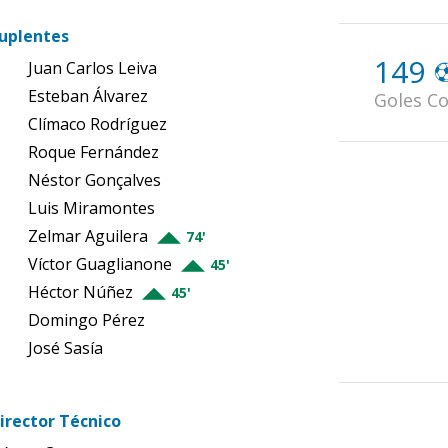
uplentes
149
Juan Carlos Leiva
Esteban Álvarez
Goles Co
Clímaco Rodríguez
Roque Fernández
Néstor Gonçalves
Luis Miramontes
Zelmar Aguilera
74'
Víctor Guaglianone
45'
Héctor Núñez
45'
Domingo Pérez
José Sasía
irector Técnico