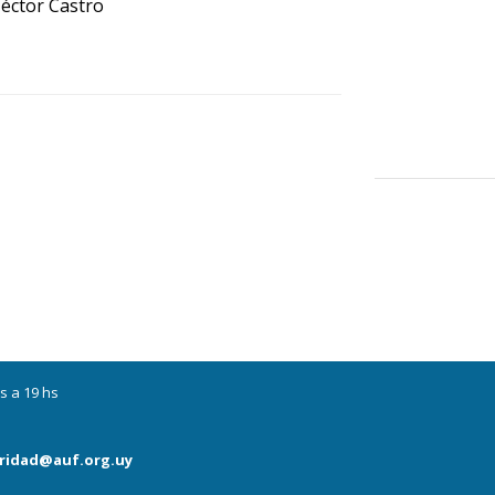
éctor Castro
s a 19 hs
ridad@auf.org.uy