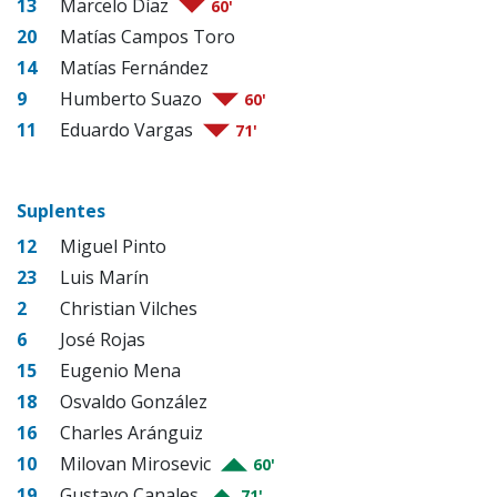
13
Marcelo Díaz
60'
20
Matías Campos Toro
14
Matías Fernández
9
Humberto Suazo
60'
11
Eduardo Vargas
71'
Suplentes
12
Miguel Pinto
23
Luis Marín
2
Christian Vilches
6
José Rojas
15
Eugenio Mena
18
Osvaldo González
16
Charles Aránguiz
10
Milovan Mirosevic
60'
19
Gustavo Canales
71'