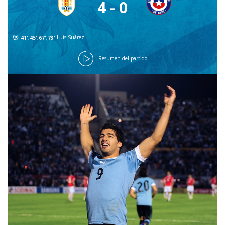
4 - 0
41',45',67',73'
Luis Suárez
Resumen del partido