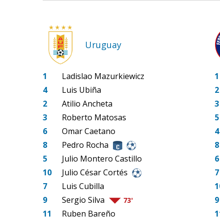
Uruguay
1
Ladislao Mazurkiewicz
1
4
Luis Ubiña
2
2
Atilio Ancheta
3
3
Roberto Matosas
5
6
Omar Caetano
4
8
Pedro Rocha
8
5
Julio Montero Castillo
6
10
Julio César Cortés
7
7
Luis Cubilla
1
9
Sergio Silva
9
73'
11
Ruben Bareño
1