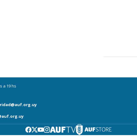
s a 19 hs
ridad@auf.org.uy
auf.org.uy