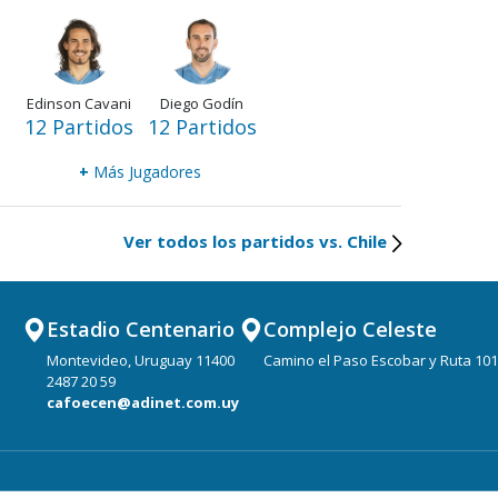
Edinson Cavani
Diego Godín
12 Partidos
12 Partidos
+
Más Jugadores
Ver todos los partidos vs. Chile
Estadio Centenario
Complejo Celeste
Montevideo, Uruguay 11400
Camino el Paso Escobar y Ruta 101
2487 20 59
cafoecen@adinet.com.uy